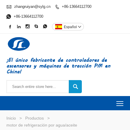

zhangruiyan@sylg.cn
+86-13664112700


+86-13664112700





Español

¡El único fabricante de controladores de
ascensores y máquinas de tracción PM en
China!

To
Inicio
>
Productos
>
motor de refrigeración por agua/aceite