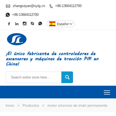

zhangruiyan@sylg.cn
+86-13664112700


+86-13664112700





Español

¡El único fabricante de controladores de
ascensores y máquinas de tracción PM en
China!

To
Inicio
>
Productos
>
motor síncrono de imán permanente