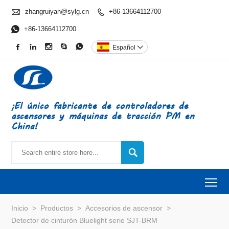

zhangruiyan@sylg.cn
+86-13664112700


+86-13664112700





Español

¡El único fabricante de controladores de
ascensores y máquinas de tracción PM en
China!

To
Inicio
>
Productos
>
Accesorios de ascensor
>
Detector de cinturón Bluelight serie SJT-BRM