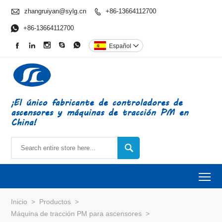

zhangruiyan@sylg.cn
+86-13664112700


+86-13664112700





Español

¡El único fabricante de controladores de
ascensores y máquinas de tracción PM en
China!

To
Inicio
>
Productos
>
Máquina de tracción PM para ascensores
>