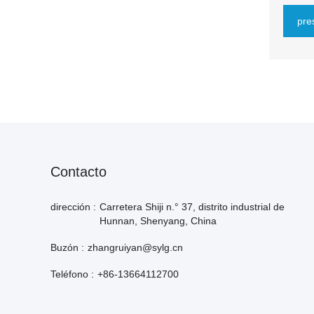
pre
Contacto
dirección :
Carretera Shiji n.° 37, distrito industrial de
Hunnan, Shenyang, China
Buzón :
zhangruiyan@sylg.cn
Teléfono :
+86-13664112700