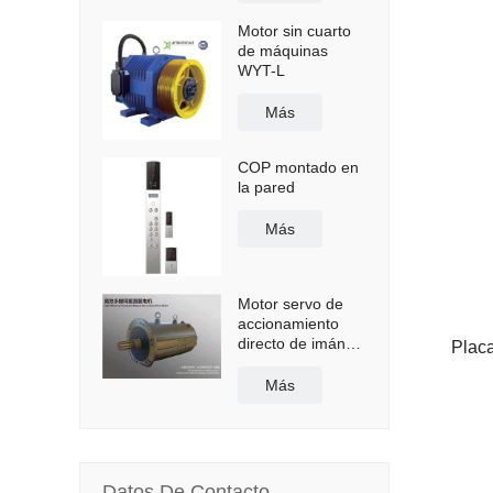
Motor sin cuarto
de máquinas
WYT-L
Más
COP montado en
la pared
Más
Motor servo de
accionamiento
directo de imán
Placa
permanente de
alta eficiencia con
Más
refrigeración por
agua/aceite BLM
Datos De Contacto