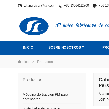

zhangruiyan@sylg.cn
+86-13664112700

+86-13

¡El único fabricante de 
INICIO
SOBRE NOSOTROS
PR

>
Productos
Inicio
Gabi
Productos
Pers
Alta c
Máquina de tracción PM para
ascensores
LOP Pr
controlador de ascensor