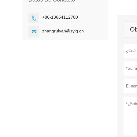
+86-13664112700

Ob
zhangruiyan@sylg.cn
