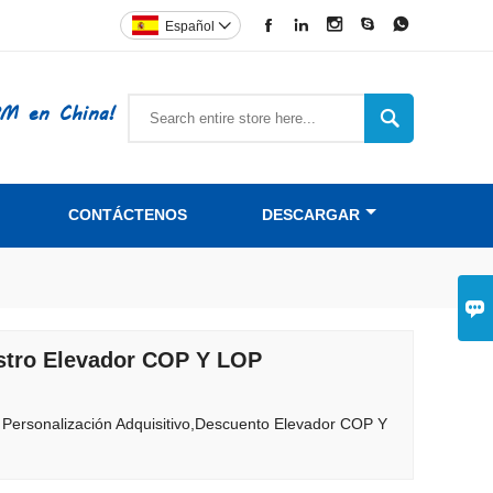





Español

PM en China!

CONTÁCTENOS
DESCARGAR

istro Elevador COP Y LOP
 Personalización Adquisitivo,Descuento Elevador COP Y